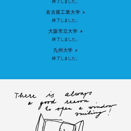
終
了
し
ま
し
た
。
名古屋工業大学
終
了
し
ま
し
た
。
大阪市立大学
終
了
し
ま
し
た
。
九州大学
終
了
し
ま
し
た
。