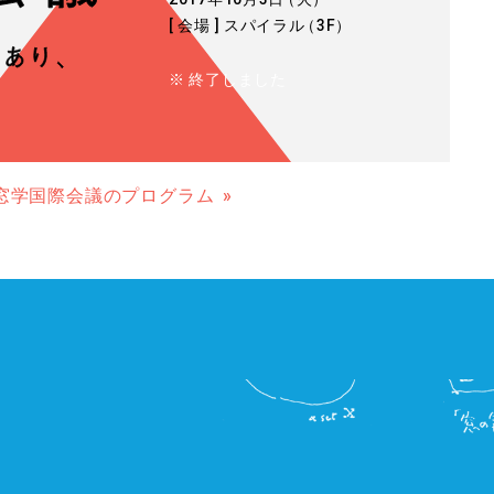
[ 会場 ] スパイラ
ル
（3F
）
※ 終了しました
窓学国際会議のプログラム