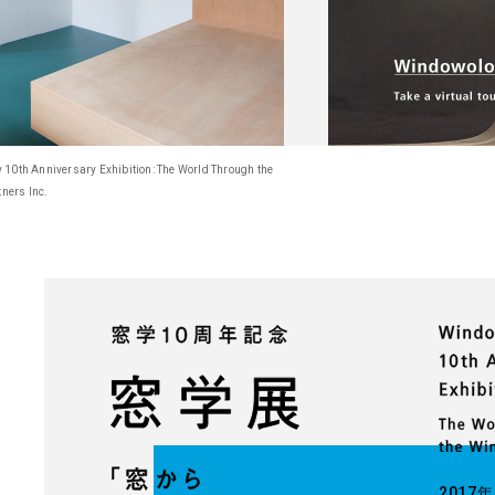
 10th Anniversary Exhibition: The World Through the
ners Inc.
2017年