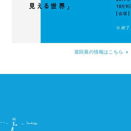
10月9
[ 会場 
※ 終
巡回展の情報はこちら