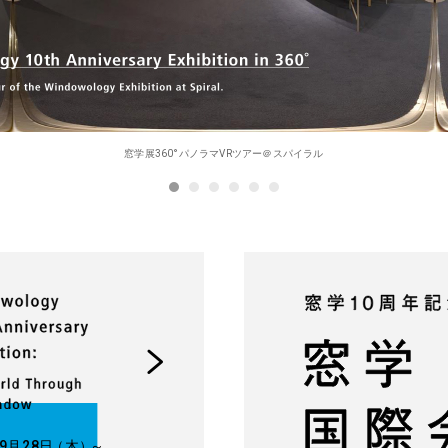
窓学展360°パノラマVRツアー＠スパイラル
9月28
日
（木
）
～