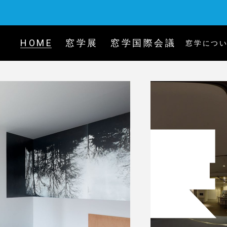
HOME
窓学展
窓学国際会議
窓学につ