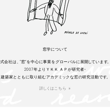
窓学について
株式会社は
、
“窓”を中心に事業をグローバルに展
開
し
ていま
す
。
2007年よりＹＫＫ ＡＰが研究
者
・
建築家とともに取り組むアカデ
ミ
ッ
クな窓の研究活動で
す
。
詳
し
く
はこちら