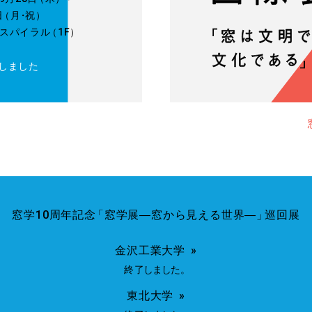
日
（
月
・
祝）
] スパイラ
ル
（1F
）
了しました
窓学10周年記
念
「窓学展―窓から見える世界―
」
巡回展
金沢工業大学
終
了
し
ま
し
た
。
東北大学