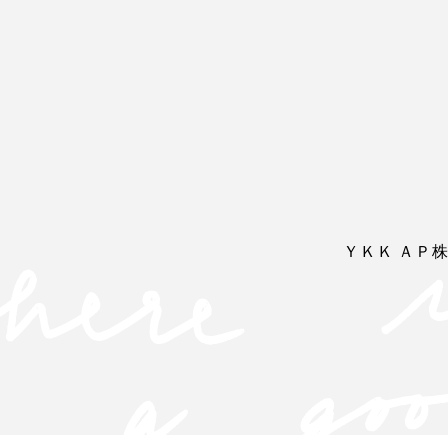
ＹＫＫ ＡＰ