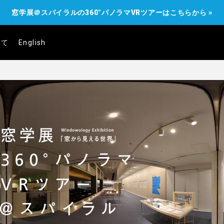
窓学展＠スパイラルの360°パノラマVRツアーはこちらから »
いて
English